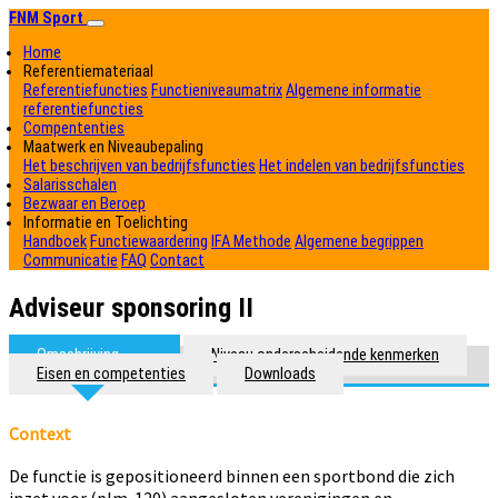
FNM Sport
(current)
Home
Referentiemateriaal
Referentiefuncties
Functieniveaumatrix
Algemene informatie
referentiefuncties
Compententies
Maatwerk en Niveaubepaling
Het beschrijven van bedrijfsfuncties
Het indelen van bedrijfsfuncties
Salarisschalen
Bezwaar en Beroep
Informatie en Toelichting
Handboek
Functiewaardering
IFA Methode
Algemene begrippen
Communicatie
FAQ
Contact
Adviseur sponsoring II
Omschrijving
Niveau onderscheidende kenmerken
Eisen en competenties
Downloads
Context
De functie is gepositioneerd binnen een sportbond die zich