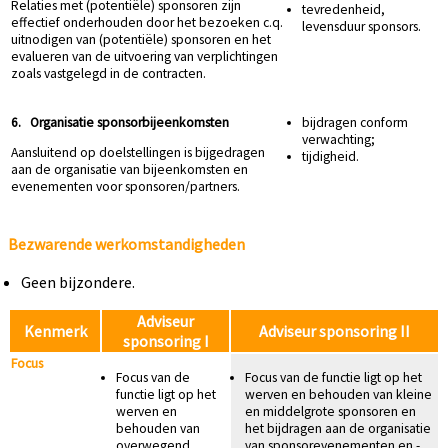
Relaties met (potentiële) sponsoren zijn
tevredenheid,
effectief onderhouden door het bezoeken c.q.
levensduur sponsors.
uitnodigen van (potentiële) sponsoren en het
evalueren van de uitvoering van verplichtingen
zoals vastgelegd in de contracten.
6. Organisatie sponsorbijeenkomsten
bijdragen conform
verwachting;
Aansluitend op doelstellingen is bijgedragen
tijdigheid.
aan de organisatie van bijeenkomsten en
evenementen voor sponsoren/partners.
Bezwarende werkomstandigheden
Geen bijzondere.
Adviseur
Kenmerk
Adviseur sponsoring II
sponsoring I
Focus
Focus van de
Focus van de functie ligt op het
functie ligt op het
werven en behouden van kleine
werven en
en middelgrote sponsoren en
behouden van
het bijdragen aan de organisatie
overwegend
van sponsorevenementen en -