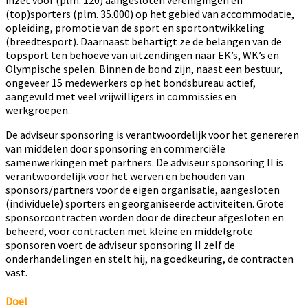
inzet voor (plm. 120) aangesloten verenigingen en
(top)sporters (plm. 35.000) op het gebied van accommodatie,
opleiding, promotie van de sport en sportontwikkeling
(breedtesport). Daarnaast behartigt ze de belangen van de
topsport ten behoeve van uitzendingen naar EK’s, WK’s en
Olympische spelen. Binnen de bond zijn, naast een bestuur,
ongeveer 15 medewerkers op het bondsbureau actief,
aangevuld met veel vrijwilligers in commissies en
werkgroepen.
De adviseur sponsoring is verantwoordelijk voor het genereren
van middelen door sponsoring en commerciële
samenwerkingen met partners. De adviseur sponsoring II is
verantwoordelijk voor het werven en behouden van
sponsors/partners voor de eigen organisatie, aangesloten
(individuele) sporters en georganiseerde activiteiten. Grote
sponsorcontracten worden door de directeur afgesloten en
beheerd, voor contracten met kleine en middelgrote
sponsoren voert de adviseur sponsoring II zelf de
onderhandelingen en stelt hij, na goedkeuring, de contracten
vast.
Doel