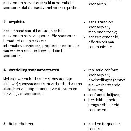
marktonderzoek is er inzicht in potentiële
sponsoren.
sponsoren dat de basis vormt voor acquisitie.
3. Acquisitie
aansluitend op
sponsorplan,
Aan de hand van uitkomsten van het
markonderzoek;
marktonderzoek zijn potentiële sponsoren
aansprekendheid,
benaderd en op basis van
effectiviteit van
informatievoorziening, proposities en creatie
communicatie.
van win-win-situaties bewilligd om te
sponsoren.
4. Vaststelling sponsorcontracten
realisatie conform
sponsorplan,
Met nieuwe en bestaande sponsoren zijn
doelstellingen (omzet
(nieuwe) sponsorcontracten vastgesteld waarin
nieuwe/bestaande
afspraken zijn opgenomen over de vorm en
klanten);
omvang van sponsoring.
conform richtlijnen;
beschikbaarheid,
terugvindbaarheid
contracten.
5. Relatiebeheer
aard en frequentie
contact;