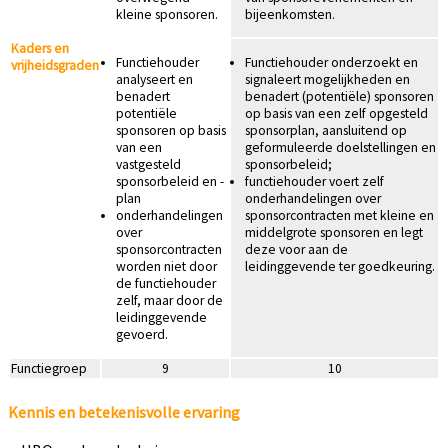
kleine sponsoren.
bijeenkomsten.
Kaders en
Functiehouder
Functiehouder onderzoekt en
vrijheidsgraden
analyseert en
signaleert mogelijkheden en
benadert
benadert (potentiële) sponsoren
potentiële
op basis van een zelf opgesteld
sponsoren op basis
sponsorplan, aansluitend op
van een
geformuleerde doelstellingen en
vastgesteld
sponsorbeleid;
sponsorbeleid en -
functiehouder voert zelf
plan
onderhandelingen over
onderhandelingen
sponsorcontracten met kleine en
over
middelgrote sponsoren en legt
sponsorcontracten
deze voor aan de
worden niet door
leidinggevende ter goedkeuring.
de functiehouder
zelf, maar door de
leidinggevende
gevoerd.
Functiegroep
9
10
Kennis en betekenisvolle ervaring